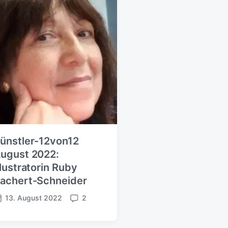
ünstler-12von12
ugust 2022:
llustratorin Ruby
achert-Schneider
13. August 2022
2
K
o
m