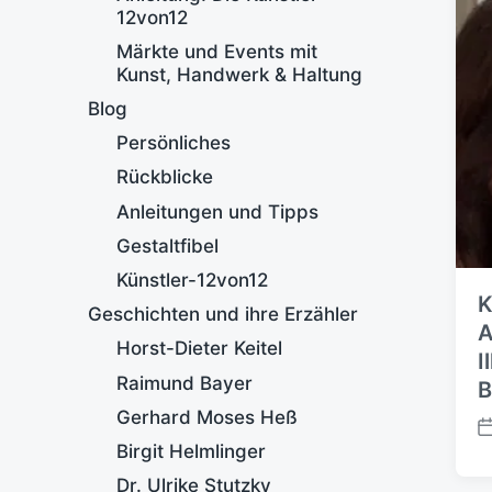
12von12
Märkte und Events mit
Kunst, Handwerk & Haltung
Blog
Persönliches
Rückblicke
Anleitungen und Tipps
Gestaltfibel
Künstler-12von12
K
Geschichten und ihre Erzähler
A
Horst-Dieter Keitel
I
Raimund Bayer
B
Gerhard Moses Heß
V
Birgit Helmlinger
e
Dr. Ulrike Stutzky
r