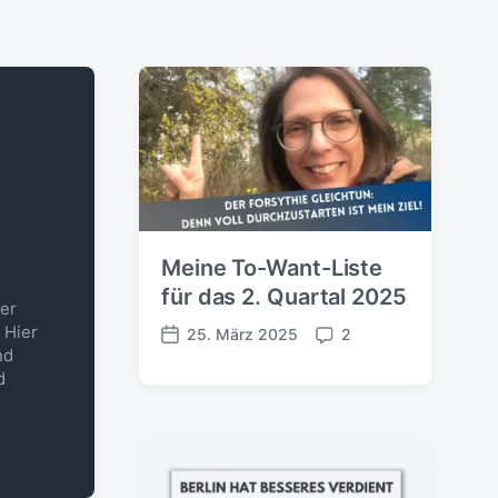
Meine To-Want-Liste
für das 2. Quartal 2025
der
 Hier
25. März 2025
2
V
K
nd
e
o
d
r
m
ö
m
f
e
f
n
e
t