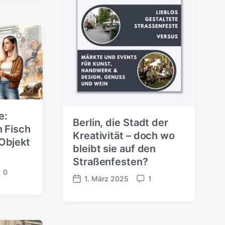
n
a
t
r
l
e
i
c
h
u
n
g
s
d
e:
Berlin, die Stadt der
a
n Fisch
t
Kreativität – doch wo
Objekt
u
bleibt sie auf den
m
Straßenfesten?
0
1. März 2025
1
V
K
e
o
r
m
ö
m