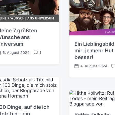
f
n
r
e
t
e
n
a
t
r
l
e
i
eine 7 größten
c
ünsche ans
h
niversum
Ein Lieblingsbil
u
mir: je mehr Hut
n
5. August 2024
1
K
besser!
g
o
s
m
4. August 2024
d
V
K
m
a
e
o
e
t
r
m
n
u
ö
m
t
m
f
e
a
f
n
r
e
t
e
00 Dinge, auf die ich
n
a
t
r
tolz bin – ein
Käthe Kollwitz