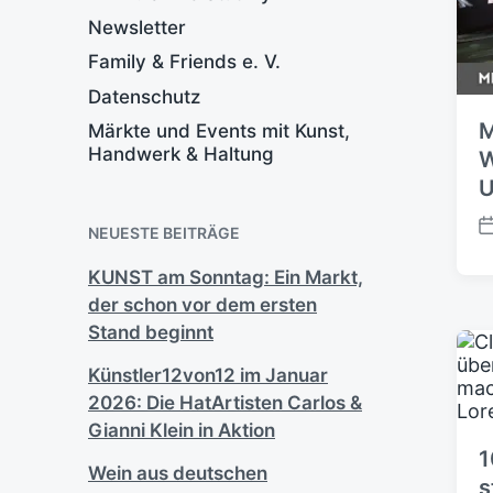
t
Newsletter
l
Family & Friends e. V.
i
c
Datenschutz
h
M
Märkte und Events mit Kunst,
u
Handwerk & Haltung
W
n
U
g
s
d
NEUESTE BEITRÄGE
V
a
e
KUNST am Sonntag: Ein Markt,
t
r
u
der schon vor dem ersten
ö
m
f
Stand beginnt
f
Künstler12von12 im Januar
e
n
2026: Die HatArtisten Carlos &
t
Gianni Klein in Aktion
l
1
i
Wein aus deutschen
s
c