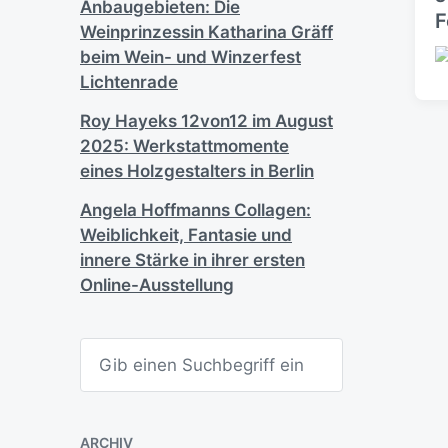
Anbaugebieten: Die
F
h
Weinprinzessin Katharina Gräff
u
beim Wein- und Winzerfest
n
V
Lichtenrade
g
e
s
r
Roy Hayeks 12von12 im August
d
ö
2025: Werkstattmomente
a
f
t
f
eines Holzgestalters in Berlin
u
e
m
Angela Hoffmanns Collagen:
n
t
Weiblichkeit, Fantasie und
l
innere Stärke in ihrer ersten
i
Online-Ausstellung
c
h
u
S
n
u
g
c
s
h
e
d
n
a
ARCHIV