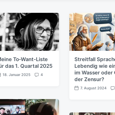
eine To-Want-Liste
Streitfall Sprach
ür das 1. Quartal 2025
Lebendig wie ei
im Wasser oder 
18. Januar 2025
4
K
der Zensur?
o
m
7. August 2024
V
K
m
e
o
e
r
m
n
ö
m
t
f
e
a