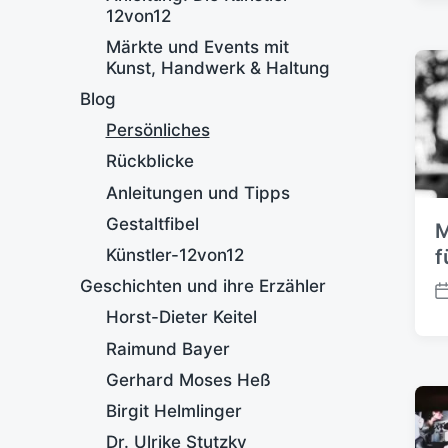
12von12
Märkte und Events mit
Kunst, Handwerk & Haltung
Blog
Persönliches
Rückblicke
Anleitungen und Tipps
Gestaltfibel
M
Künstler-12von12
f
Geschichten und ihre Erzähler
V
Horst-Dieter Keitel
e
r
Raimund Bayer
ö
Gerhard Moses Heß
f
f
Birgit Helmlinger
e
Dr. Ulrike Stutzky
n