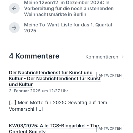
m
Meine 12von12 im Dezember 2024: In
f
e
Vorbereitung für die noch anstehenden
e
V
n
Weihnachtsmärkte in Berlin
o
n
t
r
t
Meine To-Want-Liste für das 1. Quartal
a
h
l
N
2025
r
e
i
ä
e
r
c
c
i
h
h
g
s
u
4 Kommentare
Kommentieren →
e
t
n
r
e
g
B
r
Der Nachrichtendienst für Kunst und
s
ANTWORTEN
e
B
Kultur - Der Nachrichtendienst für Kunst
d
i
e
und Kultur
a
t
i
3. Februar 2025 um 12:27 Uhr
t
r
t
u
a
r
[…] Mein Motto für 2025: Gewaltig auf dem
m
g
a
Vormarsch! […]
:
g
:
KW03/2025: Alle TCS-Blogartikel - The
ANTWORTEN
Content Society