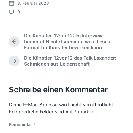
3. Februar 2023
V
0
e
K
r
o
ö
m
f
m
Die Künstler-12von12: Im Interview
f
e
berichtet Nicole Isermann, was dieses
e
V
n
Format für Künstler bewirken kann
o
n
t
r
t
Die Künstler-12von12 des Falk Laxander:
a
h
l
N
Schmieden aus Leidenschaft
r
e
i
ä
e
r
c
c
i
h
h
g
s
u
Schreibe einen Kommentar
e
t
n
r
e
g
B
Deine E-Mail-Adresse wird nicht veröffentlicht.
r
s
e
B
Erforderliche Felder sind mit
*
markiert
d
i
e
a
t
i
Kommentar
*
t
r
t
u