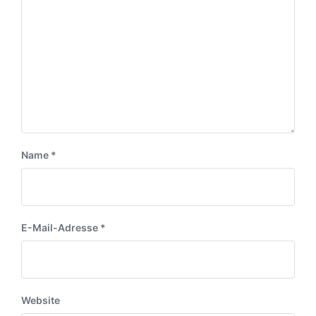
a
r
m
g
a
:
g
:
Name
*
E-Mail-Adresse
*
Website