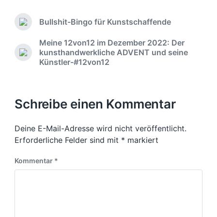
ö
m
f
m
f
Bullshit-Bingo für Kunstschaffende
e
V
e
n
o
n
Meine 12von12 im Dezember 2022: Der
r
t
t
kunsthandwerkliche ADVENT und seine
h
a
N
l
Künstler-#12von12
e
r
ä
i
r
c
e
c
i
h
h
g
s
Schreibe einen Kommentar
u
e
t
n
r
e
B
g
r
Deine E-Mail-Adresse wird nicht veröffentlicht.
e
s
B
Erforderliche Felder sind mit
*
markiert
i
d
e
t
i
a
Kommentar
*
r
t
t
a
r
u
g
a
m
:
g
: