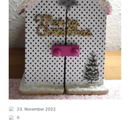
23. November 2022
V
0
e
K
r
o