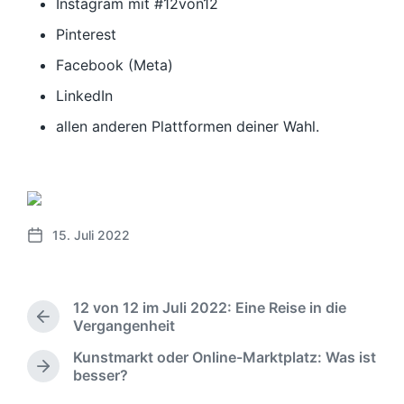
Instagram mit #12von12
Pinterest
Facebook (Meta)
LinkedIn
allen anderen Plattformen deiner Wahl.
15. Juli 2022
V
e
r
ö
12 von 12 im Juli 2022: Eine Reise in die
f
V
Vergangenheit
f
o
Kunstmarkt oder Online-Marktplatz: Was ist
e
r
N
besser?
n
h
ä
e
t