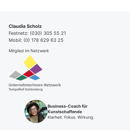
c
r
l
h
i
i
s
g
c
t
e
h
e
Claudia Scholz
r
u
r
B
Festnetz:
(030) 305 55 21
n
B
e
Mobil:
(0) 178 629 63 25
g
e
i
s
i
t
Mitglied im Netzwerk
d
t
r
a
r
a
t
a
g
u
g
:
m
:
Business-Coach für
Kunstschaffende
Klarheit. Fokus. Wirkung.