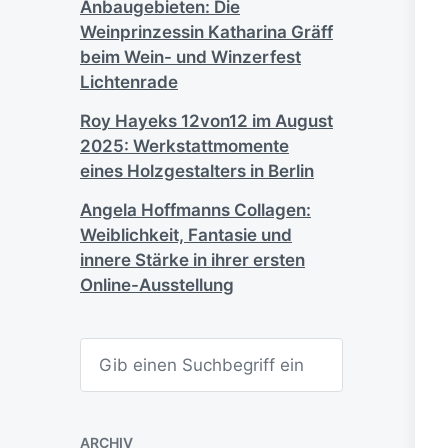
Anbaugebieten: Die
Weinprinzessin Katharina Gräff
beim Wein- und Winzerfest
Lichtenrade
Roy Hayeks 12von12 im August
2025: Werkstattmomente
eines Holzgestalters in Berlin
Angela Hoffmanns Collagen:
Weiblichkeit, Fantasie und
innere Stärke in ihrer ersten
Online-Ausstellung
S
u
c
h
e
n
ARCHIV