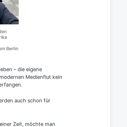
den
rike
m Berlin
heben – die eigene
r modernen Medienflut kein
erfangen.
rden auch schon für
keiner Zeit, möchte man