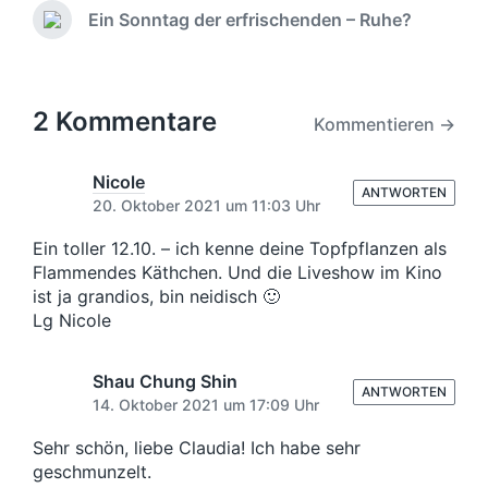
n
t
r
Ein Sonntag der erfrischenden – Ruhe?
t
N
a
h
l
ä
e
r
c
i
r
e
h
c
i
s
2 Kommentare
h
g
Kommentieren →
t
u
e
e
n
r
r
Nicole
g
B
ANTWORTEN
B
20. Oktober 2021 um 11:03 Uhr
s
e
e
i
d
i
Ein toller 12.10. – ich kenne deine Topfpflanzen als
t
a
t
Flammendes Käthchen. Und die Liveshow im Kino
r
t
r
ist ja grandios, bin neidisch 🙂
a
u
a
g
Lg Nicole
m
g
:
:
Shau Chung Shin
ANTWORTEN
14. Oktober 2021 um 17:09 Uhr
Sehr schön, liebe Claudia! Ich habe sehr
geschmunzelt.