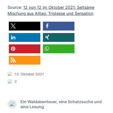
Source:
12 von 12 im Oktober 2021: Seltsame
Mischung aus Alltag, Tristesse und Sensation
teilen
teilen
teilen
teilen
merken
teilen
RSS-feed
13. Oktober 2021
V
2
e
K
r
o
ö
m
f
m
Ein Waldabenteuer, eine Schatzsuche und
f
e
V
eine Lesung
e
n
o