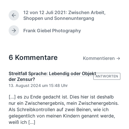
ö
m
f
m
12 von 12 Juli 2021: Zwischen Arbeit,
f
e
V
Shoppen und Sonnenuntergang
e
n
o
n
t
r
Frank Giebel Photography
t
N
a
h
l
ä
e
r
c
i
r
e
h
c
i
s
6 Kommentare
h
g
Kommentieren →
t
u
e
e
n
r
r
Streitfall Sprache: Lebendig oder Objekt
g
B
ANTWORTEN
B
der Zensur?
s
e
e
13. August 2024 um 15:48 Uhr
i
d
i
t
a
t
[…] es zu Ende gedacht ist. Dies hier ist deshalb
r
t
r
nur ein Zwischenergebnis, mein Zwischenergebnis.
a
u
a
Als Schreibkontrollen auf zwei Beinen, wie ich
g
m
g
:
gelegentlich von meinen Kindern genannt werde,
:
weiß ich […]